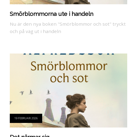
Smörblommorna ute i handeln
Nu är den nya boken "Smörblommor och sot" tryckt
och på väg ut i handeln
19 FEBRUARI 2026
Det närmar sig ...