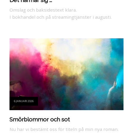
Omslag och baksidestext klara.
I bokhandel och på streamingtjänster i augusti.
6 JANUARI 2026
Smörblommor och sot
Nu har vi bestämt oss för titeln på min nya roman.