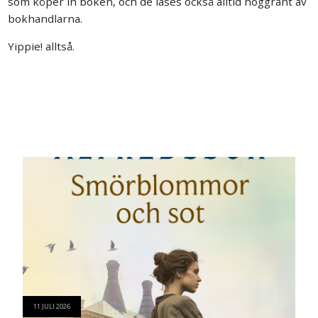
som köper in boken, och de läses också alltid noggrant av
bokhandlarna.
Yippie! alltså.
11 JULI 2026