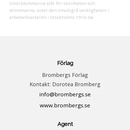
Smörblommorna står för skönheten och
drömmarna, sotet den smutsgrå verkligheten i
arbetarkvarteren i Stockholms 1910-tal.
Förlag
Brombergs Förlag
Kontakt: Dorotea Bromberg
info@brombergs.se
www.brombergs.se
Agent