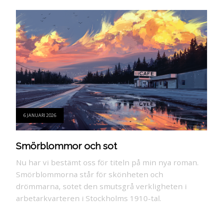
6 JANUARI 2026
Smörblommor och sot
Nu har vi bestämt oss för titeln på min nya roman.
Smörblommorna står för skönheten och
drömmarna, sotet den smutsgrå verkligheten i
arbetarkvarteren i Stockholms 1910-tal.