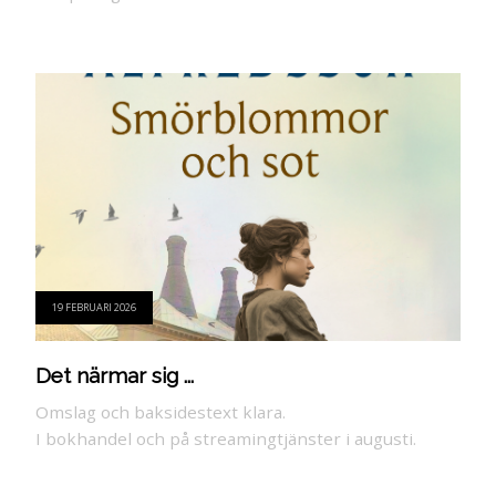
19 FEBRUARI 2026
Det närmar sig ...
Omslag och baksidestext klara.
I bokhandel och på streamingtjänster i augusti.