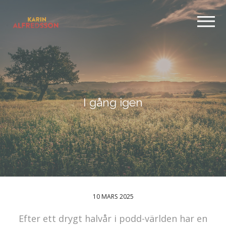
I gång igen
10 MARS 2025
Efter ett drygt halvår i podd-världen har en