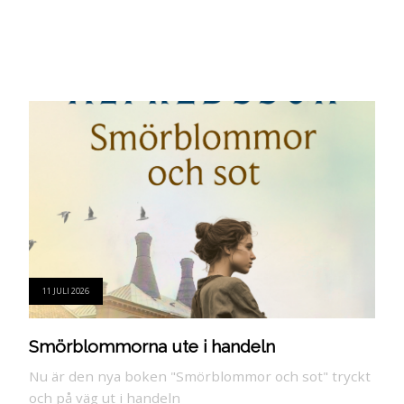
11 JULI 2026
Smörblommorna ute i handeln
Nu är den nya boken "Smörblommor och sot" tryckt
och på väg ut i handeln